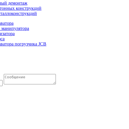
ый демонтаж
тонных конструкций
таллоконструкций
аватора
а манипулятора
изатора
оса
аватора погрузчика JCB