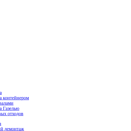
а
а контейнером
валами
а Газелью
ых отходов
а
ый демонтаж