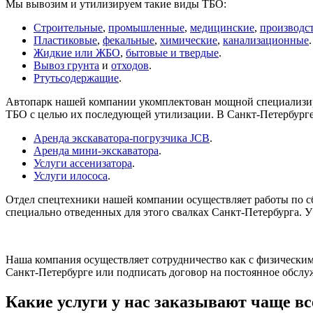
Мы вывозим и утилизируем такие виды ТБО:
Строительные
,
промышленные
,
медицинские
,
производс
Пластиковые
,
фекальные
,
химические
,
канализационные
.
Жидкие или ЖБО
,
бытовые и твердые
.
Вывоз грунта
и
отходов
.
Ртутьсодержащие
.
Автопарк нашей компании укомплектован мощной специализиро
ТБО с целью их последующей утилизации. В Санкт-Петербурге
Аренда экскаватора-погрузчика JCB
.
Аренда мини-экскаватора
.
Услуги ассенизатора
.
Услуги илососа
.
Отдел спецтехники нашей компании осуществляет работы по сб
специально отведенных для этого свалках Санкт-Петербурга. У
Наша компания осуществляет сотрудничество как с физическим
Санкт-Петербурге или подписать договор на постоянное обслу
Какие услуги у нас заказывают чаще вс