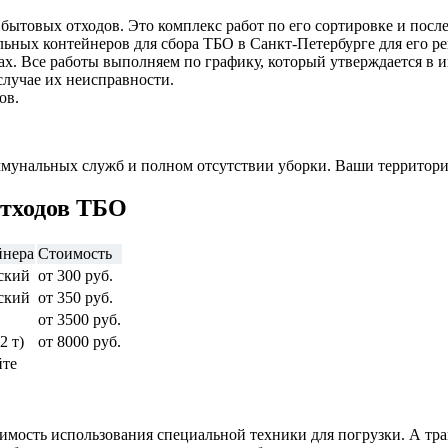
бытовых отходов. Это комплекс работ по его сортировке и пос
ьных контейнеров для сбора ТБО в Санкт-Петербурге для его ре
ах. Все работы выполняем по графику, который утверждается в 
случае их неисправности.
ов.
ммунальных служб и полном отсутствии уборки. Ваши территори
отходов ТБО
йнера
Стоимость
еский
от 300 руб.
еский
от 350 руб.
от 3500 руб.
2 т)
от 8000 руб.
йте
мость использования специальной техники для погрузки. А тран