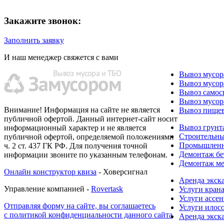
Закажите звонок:
Заполнить заявку
И наш менеджер свяжется с вами
Вывоз мусор
Вывоз мусор
Вывоз самос
Вывоз мусор
Внимание! Информация на сайте не является
Вывоз пищев
публичной офертой. Данный интернет-сайт носит
Вывоз грунт
информационный характер и не является
Строительн
публичной офертой, определяемой положениями
Промышленн
ч. 2 ст. 437 ГК РФ. Для получения точной
Демонтаж бе
информации звоните по указанным телефонам.
Демонтаж ме
Онлайн конструктор квиза
- Ховерсигнал
Аренда экск
Управление компанией -
Rovertask
Услуги кран
Услуги ассен
Отправляя форму на сайте, вы соглашаетесь
Услуги илос
с политикой конфиденциальности данного сайта
Аренда экск