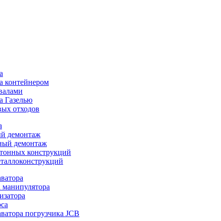
а
а контейнером
валами
а Газелью
ых отходов
а
ый демонтаж
ый демонтаж
тонных конструкций
таллоконструкций
аватора
а манипулятора
изатора
оса
аватора погрузчика JCB