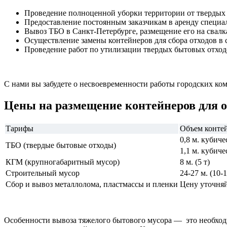
Проведение полноценной уборки территории от твердых 
Предоставление постоянным заказчикам в аренду специал
Вывоз ТБО в Санкт-Петербурге, размещение его на свалк
Осуществление замены контейнеров для сбора отходов в 
Проведение работ по утилизации твердых бытовых отход
С нами вы забудете о несвоевременности работы городских ко
Цены на размещение контейнеров для 
Тарифы
Объем конте
0,8 м. кубич
ТБО (твердые бытовые отходы)
1,1 м. кубич
КГМ (крупногабаритный мусор)
8 м. (5 т)
Строительный мусор
24-27 м. (10-1
Сбор и вывоз металлолома, пластмассы и пленки
Цену уточня
Особенности вывоза тяжелого бытового мусора — это необходи