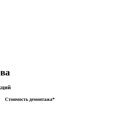
ева
кций
Стоимость демонтажа*