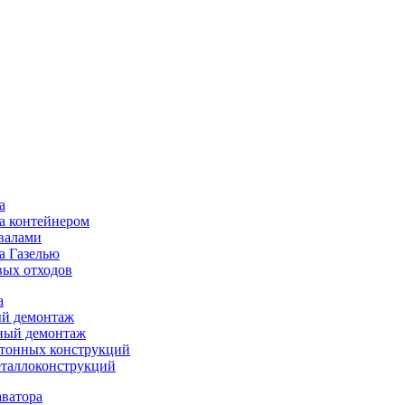
а
а контейнером
валами
а Газелью
ых отходов
а
ый демонтаж
ый демонтаж
тонных конструкций
таллоконструкций
аватора