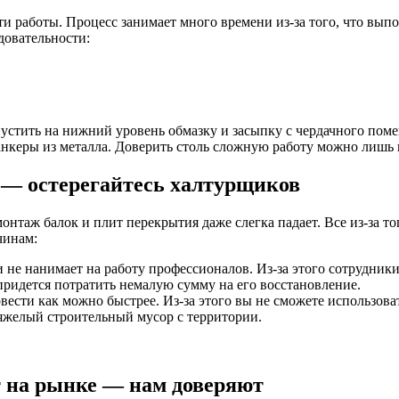
 работы. Процесс занимает много времени из-за того, что выпо
довательности:
устить на нижний уровень обмазку и засыпку с чердачного поме
анкеры из металла. Доверить столь сложную работу можно лишь
 — остерегайтесь халтурщиков
таж балок и плит перекрытия даже слегка падает. Все из-за то
чинам:
не нанимает на работу профессионалов. Из-за этого сотрудники
 придется потратить немалую сумму на его восстановление.
овести как можно быстрее. Из-за этого вы не сможете использова
яжелый строительный мусор с территории.
т на рынке — нам доверяют