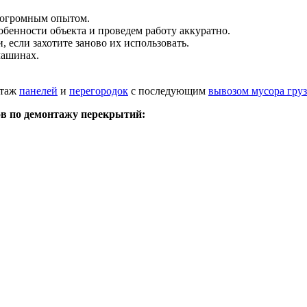
 огромным опытом.
бенности объекта и проведем работу аккуратно.
 если захотите заново их использовать.
машинах.
нтаж
панелей
и
перегородок
с последующим
вывозом мусора гру
в по демонтажу перекрытий: