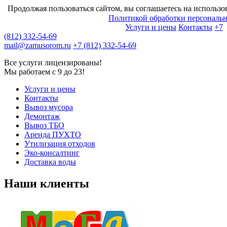
Продолжая пользоваться сайтом, вы соглашаетесь на использов
Политикой обработки персональ
Услуги и цены
Контакты
+7
(812) 332-54-69
mail@zamusorom.ru
+7 (812) 332-54-69
Все услуги лицензированы!
Мы работаем с 9 до 23!
Услуги и цены
Контакты
Вывоз мусора
Демонтаж
Вывоз ТБО
Аренда ПУХТО
Утилизация отходов
Эко-консалтинг
Доставка воды
Наши клиенты